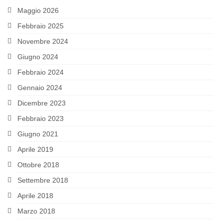
Maggio 2026
Febbraio 2025
Novembre 2024
Giugno 2024
Febbraio 2024
Gennaio 2024
Dicembre 2023
Febbraio 2023
Giugno 2021
Aprile 2019
Ottobre 2018
Settembre 2018
Aprile 2018
Marzo 2018