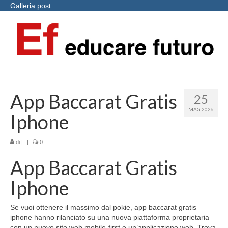
Galleria post
App Baccarat Gratis
25
MAG 2026
Iphone
di
|
|
0
App Baccarat Gratis
Iphone
Se vuoi ottenere il massimo dal pokie, app baccarat gratis
iphone hanno rilanciato su una nuova piattaforma proprietaria
con un nuovo sito web mobile-first e un’applicazione web. Trova