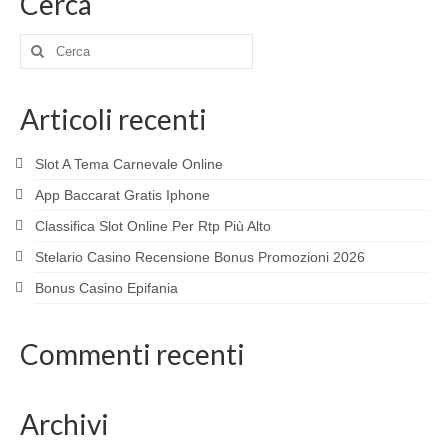
Cerca
Cerca:
Articoli recenti
Slot A Tema Carnevale Online
App Baccarat Gratis Iphone
Classifica Slot Online Per Rtp Più Alto
Stelario Casino Recensione Bonus Promozioni 2026
Bonus Casino Epifania
Commenti recenti
Archivi