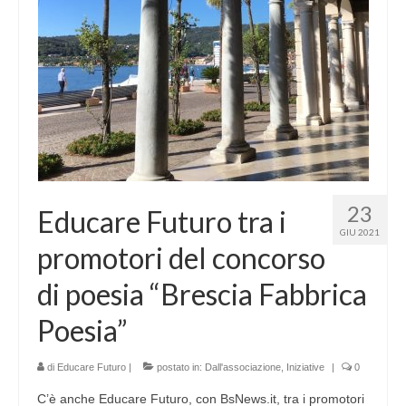
23
Educare Futuro tra i
GIU 2021
promotori del concorso
di poesia “Brescia Fabbrica
Poesia”
di
Educare Futuro
|
postato in:
Dall'associazione
,
Iniziative
|
0
C’è anche Educare Futuro, con BsNews.it, tra i promotori