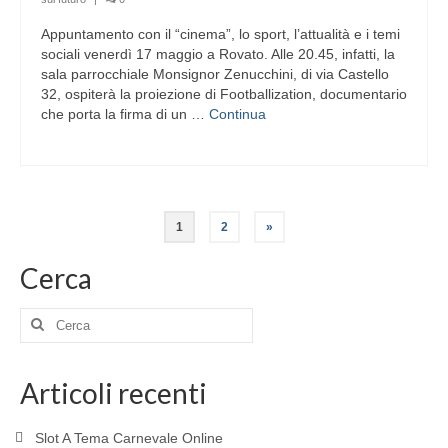
Appuntamento con il “cinema”, lo sport, l’attualità e i temi
sociali venerdì 17 maggio a Rovato. Alle 20.45, infatti, la
sala parrocchiale Monsignor Zenucchini, di via Castello
32, ospiterà la proiezione di Footballization, documentario
che porta la firma di un …
Continua
Paginazione
1
2
»
degli
Cerca
articoli
Cerca:
Articoli recenti
Slot A Tema Carnevale Online