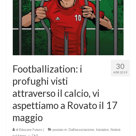
30
Footballization: i
APR 2019
profughi visti
attraverso il calcio, vi
aspettiamo a Rovato il 17
maggio
di
Educare Futuro
|
postato in:
Dall'associazione
,
Iniziative
,
Notizie
sul futuro
|
0